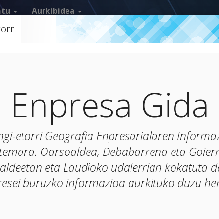
atu
Aurkibidea
orri
Enpresa Gida
gi-etorri Geografia Enpresarialaren Informa
stemara. Oarsoaldea, Debabarrena eta Goierr
aldeetan eta Laudioko udalerrian kokatuta 
resei buruzko informazioa aurkituko duzu he
Oarsoal
Debegesa