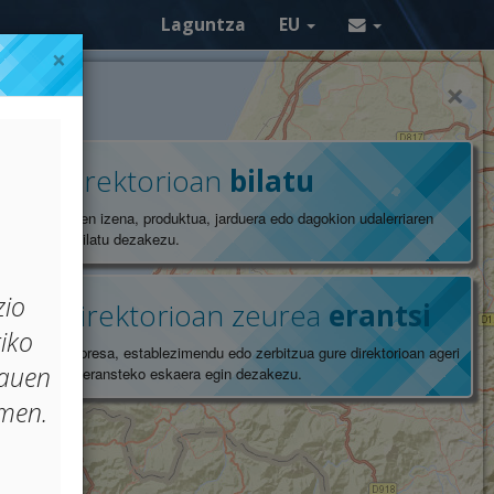
Laguntza
EU
×
×
Direktorioan
bilatu
Enpresaren izena, produktua, jarduera edo dagokion udalerriaren
arabera bilatu dezakezu.
zio
Direktorioan zeurea
erantsi
iko
Zeure enpresa, establezimendu edo zerbitzua gure direktorioan ageri
dauen
ez bada, eransteko eskaera egin dezakezu.
men.
dea