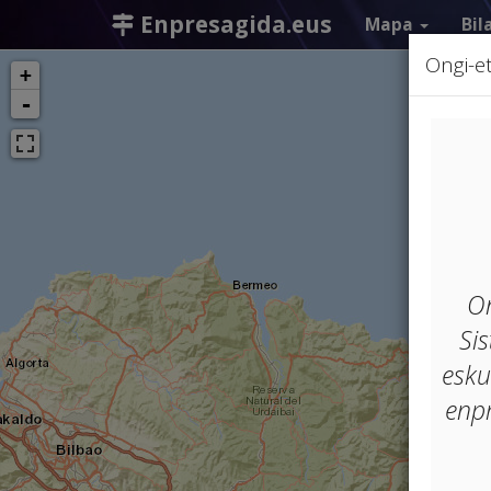
Enpresagida.eus
Mapa
Bil
Ongi-et
+
-
On
Si
esku
enp